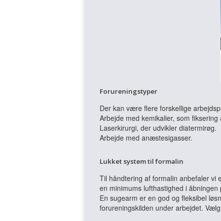
Forureningstyper
Der kan være flere forskellige arbejds
Arbejde med kemikalier, som fiksering 
Laserkirurgi, der udvikler diatermirøg.
Arbejde med anæstesigasser.
Lukket system til formalin
Til håndtering af formalin anbefaler vi
en minimums lufthastighed i åbningen 
En sugearm er en god og fleksibel løsn
forureningskilden under arbejdet. Væl