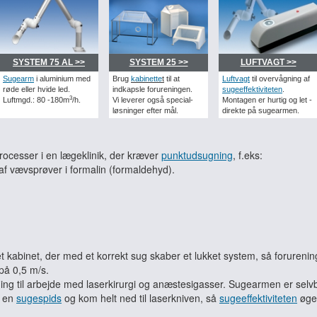
SYSTEM 75 AL >>
SYSTEM 25 >>
LUFTVAGT >>
Sugearm
i aluminium med
Brug
kabinette
t
til at
Luftvagt
til overvågning af
røde eller hvide led.
indkapsle forureningen.
sugeeffektiviteten
.
3
Luftmgd.: 80 -180m
/h.
Vi leverer også special-
Montagen er hurtig og let -
løsninger efter mål.
direkte på sugearmen.
processer i en lægeklinik, der kræver
punktudsugning
, f.eks:
af vævsprøver i formalin (formaldehyd).
 et kabinet, der med et korrekt sug skaber et lukket system, så foruren
på 0,5 m/s.
ing til arbejde med laserkirurgi og anæstesigasser. Sugearmen er selv
g en
sugespids
og kom helt ned til laserkniven, så
sugeeffektiviteten
øge