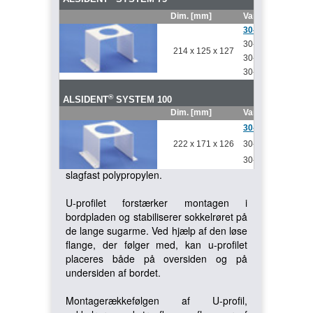
Dim. [mm]
Varenr.
Fla
30-75-5
Ude
Til forstærkning af lange
30-75-5-4
Med
214 x 125 x 127
sugearme.
30-75-5-5
Med
30-75-5-6
Med
Benyt ved fordel U-profilet til lange sugearme
ved montage direkte i bord.
®
ALSIDENT
SYSTEM 100
Dim. [mm]
Varenr.
Fla
30-100-5
Ude
U-profilet er produceret i stål og
222 x 171 x 126
30-100-5-5
Med
pulverlakeret på alle flader med en
polyesterbaseret TGIC.
Flangen er i
30-100-5-6
Med
slagfast polypropylen.
U-profilet forstærker montagen i
bordpladen og stabiliserer sokkelrøret på
de lange sugarme. Ved hjælp af den løse
flange, der følger med, kan u-profilet
placeres både på oversiden og på
undersiden af bordet.
Montagerækkefølgen af U-profil,